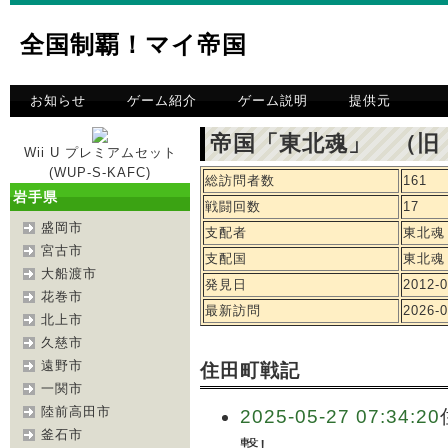
全国制覇！マイ帝国
お知らせ
ゲーム紹介
ゲーム説明
提供元
帝国「東北魂」 （旧
Wii U プレミアムセット
(WUP-S-KAFC)
総訪問者数
161
岩手県
戦闘回数
17
盛岡市
支配者
東北魂
宮古市
支配国
東北魂
大船渡市
発見日
2012-0
花巻市
最新訪問
2026-0
北上市
久慈市
遠野市
住田町戦記
一関市
陸前高田市
2025-05-27 07:34:20
釜石市
撃!