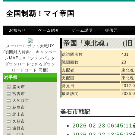
全国制覇！マイ帝国
お知らせ
ゲーム紹介
ゲーム説明
提供元
帝国「東北魂」 （旧
スーパーロボット大戦UX
(初回封入特典:「キャンペー
総訪問者数
431
ンMAP」&「ツメスパ」を
戦闘回数
23
ダウンロードできるダウン
ロードコード 同梱)
支配者
東北魂
岩手県
支配国
東北魂
発見日
2012-0
盛岡市
宮古市
最新訪問
2026-0
大船渡市
花巻市
釜石市戦記
北上市
久慈市
2026-02-23 06:45:11
遠野市
2026-02-22 13:55:28