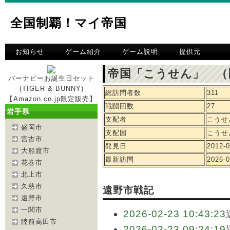
全国制覇！マイ帝国
お知らせ
ゲーム紹介
ゲーム説明
提供元
帝国「こうせん」 （
バーナビーお誕生日セット
(TIGER & BUNNY)
総訪問者数
311
【Amazon.co.jp限定販売】
戦闘回数
27
岩手県
支配者
こうせ
盛岡市
支配国
こうせ
宮古市
発見日
2012-0
大船渡市
最新訪問
2026-0
花巻市
北上市
久慈市
遠野市戦記
遠野市
一関市
2026-02-23 10:43:23
陸前高田市
2026-02-23 09:24:19