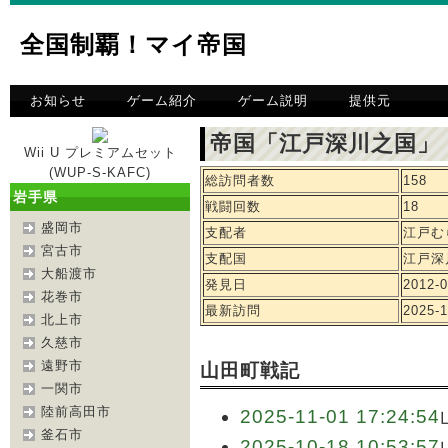
全国制覇！マイ帝国
お知らせ
ゲーム紹介
ゲーム説明
提供元
帝国「江戸深川之国」
Wii U プレミアムセット
(WUP-S-KAFC)
総訪問者数
158
岩手県
戦闘回数
18
盛岡市
支配者
江戸む
宮古市
支配国
江戸深
大船渡市
発見日
2012-0
花巻市
最新訪問
2025-1
北上市
久慈市
遠野市
山田町戦記
一関市
陸前高田市
2025-11-01 17:24:54
釜石市
2025-10-18 10:53:57