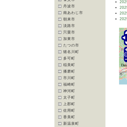
202
丹波市
202
南あわじ市
202
202
朝来市
淡路市
宍粟市
加東市
たつの市
猪名川町
多可町
稲美町
播磨町
市川町
福崎町
神河町
太子町
上郡町
佐用町
香美町
新温泉町