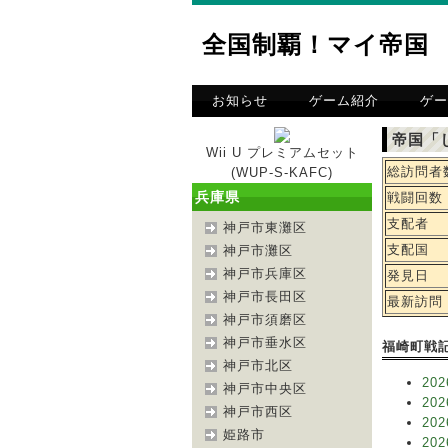
全国制覇！マイ帝国
お知らせ
ゲーム紹介
ゲー
帝国「
Wii U プレミアムセット
総訪問者
(WUP-S-KAFC)
兵庫県
戦闘回数
支配者
神戸市東灘区
支配国
神戸市灘区
神戸市兵庫区
発見日
神戸市長田区
最新訪問
神戸市須磨区
神戸市垂水区
福崎町戦
神戸市北区
202
神戸市中央区
202
神戸市西区
202
姫路市
202