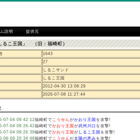
ム説明
提供元
しるこ王国」 （旧：福崎町）
数
1643
27
しるこサンド
しるこ王国
2012-04-30 13:08:29
2026-07-08 11:27:44
記
6-07-04 09:42:12
福崎町で
こうせん
が
かおり王国
を攻撃!
6-07-04 09:26:42
福崎町で
かおり王国
が
武州川口
を攻撃!
6-07-04 09:26:39
福崎町で
かおり王国
が
しるこ王国
を攻撃!
6-06-09 20:34:48
福崎町で
こうせん
が
太陽の恵み
を攻撃!