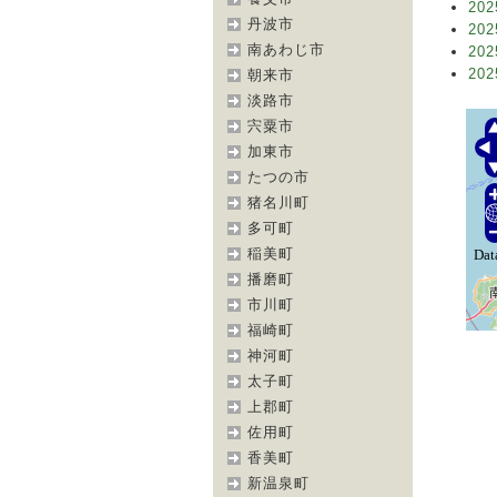
202
丹波市
202
南あわじ市
202
202
朝来市
淡路市
宍粟市
加東市
たつの市
猪名川町
多可町
稲美町
播磨町
市川町
福崎町
神河町
太子町
上郡町
佐用町
香美町
新温泉町