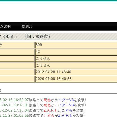
ム説明
提供元
こうせん」 （旧：淡路市）
数
899
42
こうせん
こうせん
2012-04-28 11:48:40
2026-07-08 16:40:56
記
6-02-16 16:52:07
淡路市で
死ね
が
ライダーV3
を攻撃!
6-02-16 13:18:01
淡路市で
死ね
が
ライダーV3
を攻撃!
5-12-02 17:15:34
淡路市で
Z.A.F.T.
が
こずら
を攻撃!
5-11-27 01:05:55
淡路市で
こずら
が
Z.A.F.T.
を攻撃!