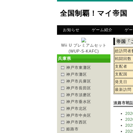
全国制覇！マイ帝国
お知らせ
ゲーム紹介
ゲー
帝国「
Wii U プレミアムセット
総訪問者
(WUP-S-KAFC)
兵庫県
戦闘回数
支配者
神戸市東灘区
支配国
神戸市灘区
神戸市兵庫区
発見日
神戸市長田区
最新訪問
神戸市須磨区
神戸市垂水区
淡路市戦
神戸市北区
202
神戸市中央区
202
神戸市西区
202
姫路市
202