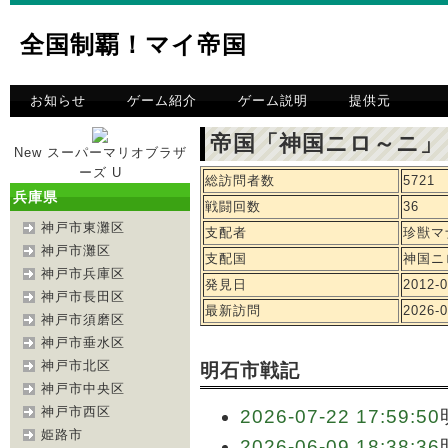
全国制覇！マイ帝国
お知らせ
ゲーム紹介
ゲーム説明
提供元
帝国「神国ニロ～ニ」
New スーパーマリオブラザ
ーズ U
総訪問者数
5721
兵庫県
戦闘回数
36
神戸市東灘区
支配者
珍獣マ
神戸市灘区
支配国
神国ニ
神戸市兵庫区
発見日
2012-0
神戸市長田区
最新訪問
2026-0
神戸市須磨区
神戸市垂水区
神戸市北区
明石市戦記
神戸市中央区
神戸市西区
2026-07-22 17:59:50
姫路市
2026-06-09 18:38:36