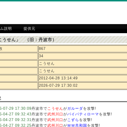
ム説明
提供元
こうせん」 （旧：丹波市）
数
867
34
こうせん
こうせん
2012-04-28 13:14:49
2026-07-29 17:30:02
記
6-07-29 17:30:09
丹波市で
こうせん
が
ガルーダ
を攻撃!
6-04-27 09:32:43
丹波市で
武州川口
が
パイパティローマ
を攻撃!
6-04-27 09:32:31
丹波市で
武州川口
が
こずら
を攻撃!
6-04-27 09:32:25
丹波市で
武州川口
が
ＭＭ共和国
を攻撃!