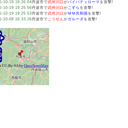
5-10-19 19:26:04
丹波市で
武州川口
が
パイパティローマ
を攻撃!
5-10-19 19:25:56
丹波市で
武州川口
が
こずら
を攻撃!
5-10-19 19:25:53
丹波市で
武州川口
が
ＭＭ共和国
を攻撃!
5-10-08 16:33:26
丹波市で
こうせん
が
ガルーダ
を攻撃!