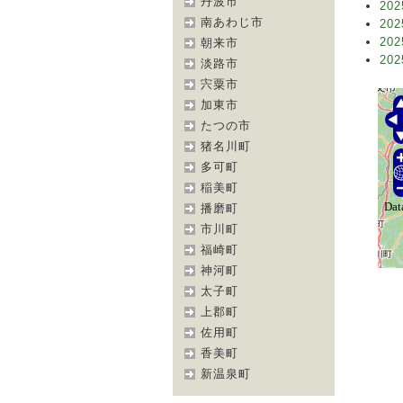
丹波市
202
南あわじ市
202
202
朝来市
202
淡路市
宍粟市
加東市
たつの市
猪名川町
多可町
稲美町
播磨町
市川町
福崎町
神河町
太子町
上郡町
佐用町
香美町
新温泉町