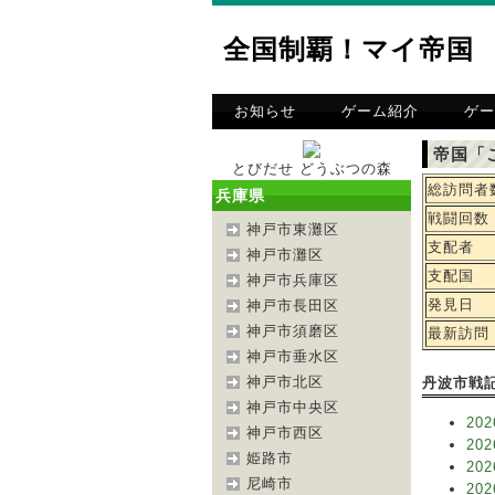
全国制覇！マイ帝国
お知らせ
ゲーム紹介
ゲー
帝国「
とびだせ どうぶつの森
総訪問者
兵庫県
戦闘回数
神戸市東灘区
支配者
神戸市灘区
支配国
神戸市兵庫区
発見日
神戸市長田区
神戸市須磨区
最新訪問
神戸市垂水区
神戸市北区
丹波市戦
神戸市中央区
202
神戸市西区
202
姫路市
202
尼崎市
202