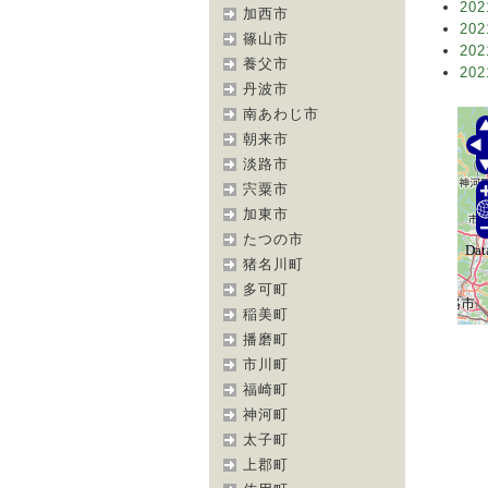
202
加西市
202
篠山市
202
養父市
202
丹波市
南あわじ市
朝来市
淡路市
宍粟市
加東市
たつの市
猪名川町
多可町
稲美町
播磨町
市川町
福崎町
神河町
太子町
上郡町