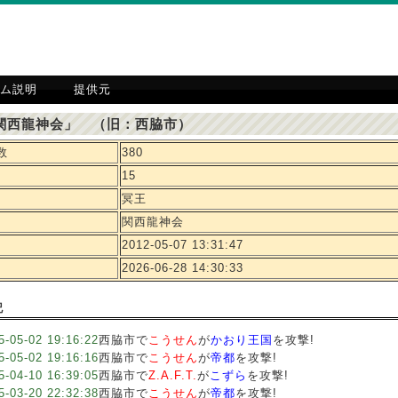
ム説明
提供元
関西龍神会」 （旧：西脇市）
数
380
15
冥王
関西龍神会
2012-05-07 13:31:47
2026-06-28 14:30:33
記
5-05-02 19:16:22
西脇市で
こうせん
が
かおり王国
を攻撃!
5-05-02 19:16:16
西脇市で
こうせん
が
帝都
を攻撃!
5-04-10 16:39:05
西脇市で
Z.A.F.T.
が
こずら
を攻撃!
5-03-20 22:32:38
西脇市で
こうせん
が
帝都
を攻撃!