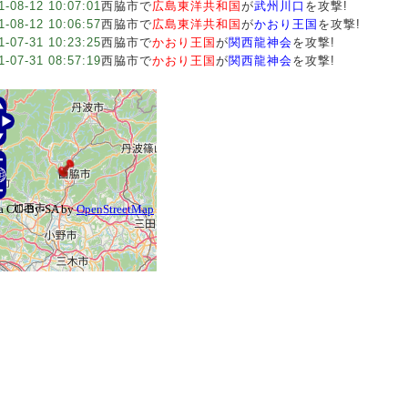
1-08-12 10:07:01
西脇市で
広島東洋共和国
が
武州川口
を攻撃!
1-08-12 10:06:57
西脇市で
広島東洋共和国
が
かおり王国
を攻撃!
1-07-31 10:23:25
西脇市で
かおり王国
が
関西龍神会
を攻撃!
1-07-31 08:57:19
西脇市で
かおり王国
が
関西龍神会
を攻撃!