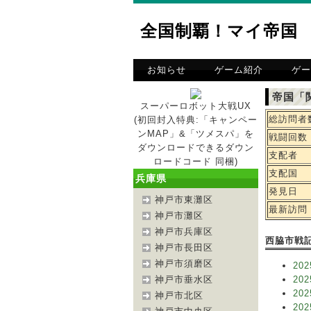
全国制覇！マイ帝国
お知らせ
ゲーム紹介
ゲー
帝国「
スーパーロボット大戦UX
総訪問者
(初回封入特典:「キャンペー
ンMAP」&「ツメスパ」を
戦闘回数
ダウンロードできるダウン
支配者
ロードコード 同梱)
支配国
兵庫県
発見日
神戸市東灘区
最新訪問
神戸市灘区
神戸市兵庫区
西脇市戦
神戸市長田区
神戸市須磨区
202
神戸市垂水区
202
202
神戸市北区
202