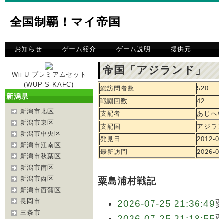
全国制覇！マイ帝国
お知らせ
ゲーム紹介
ゲーム説明
提供元
帝国「アジランド」 
Wii U プレミアムセット
(WUP-S-KAFC)
総訪問者数
520
新潟県
戦闘回数
42
新潟市北区
支配者
あじへ
新潟市東区
支配国
アジラ
新潟市中央区
発見日
2012-0
新潟市江南区
最新訪問
2026-0
新潟市秋葉区
新潟市南区
新潟市西区
粟島浦村戦記
新潟市西蒲区
長岡市
2026-07-25 21:36:49
三条市
2026-07-25 21:18:55