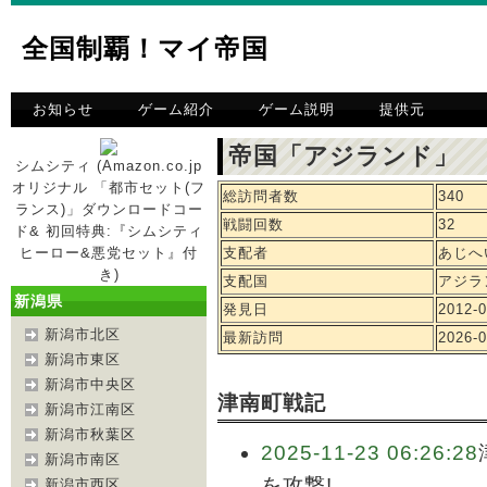
全国制覇！マイ帝国
お知らせ
ゲーム紹介
ゲーム説明
提供元
帝国「アジランド」 
シムシティ (Amazon.co.jp
オリジナル 「都市セット(フ
総訪問者数
340
ランス)」ダウンロードコー
戦闘回数
32
ド& 初回特典:『シムシティ
ヒーロー&悪党セット』付
支配者
あじへ
き)
支配国
アジラ
新潟県
発見日
2012-0
新潟市北区
最新訪問
2026-0
新潟市東区
新潟市中央区
津南町戦記
新潟市江南区
新潟市秋葉区
2025-11-23 06:26:28
新潟市南区
を攻撃!
新潟市西区