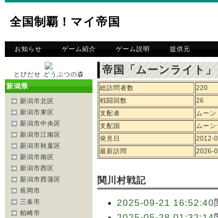
全国制覇！マイ帝国
お知らせ
ゲーム紹介
ゲーム説明
提供元
帝国「ムーンライト」
とびだせ どうぶつの森
新潟県
総訪問者数
220
戦闘回数
26
新潟市北区
新潟市東区
支配者
ムーン
新潟市中央区
支配国
ムーン
新潟市江南区
発見日
2012-0
新潟市秋葉区
最新訪問
2026-0
新潟市南区
新潟市西区
関川村戦記
新潟市西蒲区
長岡市
2025-09-21 16:52:40
三条市
柏崎市
2025-05-28 01:32:14