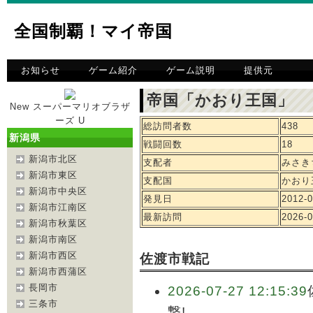
全国制覇！マイ帝国
お知らせ
ゲーム紹介
ゲーム説明
提供元
帝国「かおり王国」 
New スーパーマリオブラザ
ーズ U
総訪問者数
438
新潟県
戦闘回数
18
新潟市北区
支配者
みさき
新潟市東区
支配国
かおり
新潟市中央区
発見日
2012-0
新潟市江南区
最新訪問
2026-0
新潟市秋葉区
新潟市南区
新潟市西区
佐渡市戦記
新潟市西蒲区
長岡市
2026-07-27 12:15:39
三条市
撃!