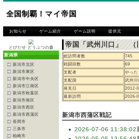
全国制覇！マイ帝国
お知らせ
ゲーム紹介
ゲーム説明
提供元
帝国「武州川口」 （
とびだせ どうぶつの森
新潟県
総訪問者数
745
戦闘回数
69
新潟市北区
新潟市東区
支配者
やった
新潟市中央区
支配国
武州川
新潟市江南区
発見日
2012-0
新潟市秋葉区
最新訪問
2026-0
新潟市南区
新潟市西区
新潟市西蒲区戦記
新潟市西蒲区
長岡市
2026-07-06 11:38:02
三条市
柏崎市
2026-05-05 13:56:48