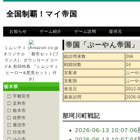
全国制覇！マイ帝国
お知らせ
ゲーム紹介
ゲーム説明
提供元
帝国「ぷーやん帝国」
シムシティ (Amazon.co.jp
オリジナル 「都市セット(フ
総訪問者数
266
ランス)」ダウンロードコー
戦闘回数
14
ド& 初回特典:『シムシティ
ヒーロー&悪党セット』付
支配者
ぷーや
き)
支配国
ぷーや
栃木県
発見日
2012-0
宇都宮市
最新訪問
2026-0
足利市
栃木市
那珂川町戦記
佐野市
鹿沼市
2026-06-13 10:07:06
日光市
2026-06-13 10:07:04
小山市