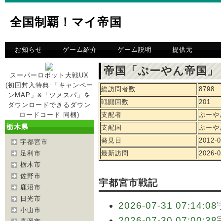
全国制覇！マイ帝国
お知らせ
ゲーム紹介
ゲーム説明
提供元
帝国「ぷーやん帝国」
スーパーロボット大戦UX
(初回封入特典:「キャンペー
総訪問者数
8798
ンMAP」&「ツメスパ」を
戦闘回数
201
ダウンロードできるダウン
ロードコード 同梱)
支配者
ぷーや
栃木県
支配国
ぷーや
発見日
2012-0
宇都宮市
足利市
最新訪問
2026-0
栃木市
佐野市
宇都宮市戦記
鹿沼市
日光市
2026-07-31 07:14:08
小山市
2026-07-30 07:00:38