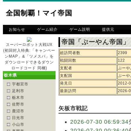
全国制覇！マイ帝国
お知らせ
ゲーム紹介
ゲーム説明
提供元
帝国「ぷーやん帝国」
スーパーロボット大戦UX
(初回封入特典:「キャンペー
総訪問者数
2399
ンMAP」&「ツメスパ」を
戦闘回数
122
ダウンロードできるダウン
ロードコード 同梱)
支配者
ぷーや
栃木県
支配国
ぷーや
発見日
2012-0
宇都宮市
足利市
最新訪問
2026-0
栃木市
佐野市
矢板市戦記
鹿沼市
日光市
2026-07-30 06:59:34
小山市
2026-07-30 00:36:40