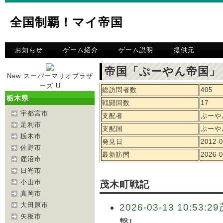
全国制覇！マイ帝国
お知らせ
ゲーム紹介
ゲーム説明
提供元
帝国「ぷーやん帝国」
New スーパーマリオブラザ
ーズ U
総訪問者数
405
栃木県
戦闘回数
17
宇都宮市
支配者
ぷーや
足利市
支配国
ぷーや
栃木市
発見日
2012-0
佐野市
最新訪問
2026-0
鹿沼市
日光市
小山市
茂木町戦記
真岡市
大田原市
2026-03-13 10:53:29
矢板市
撃!