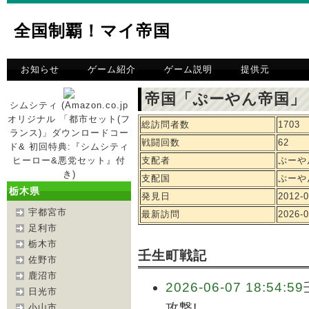
全国制覇！マイ帝国
お知らせ
ゲーム紹介
ゲーム説明
提供元
帝国「ぷーやん帝国」
シムシティ (Amazon.co.jp
オリジナル 「都市セット(フ
総訪問者数
1703
ランス)」ダウンロードコー
戦闘回数
62
ド& 初回特典:『シムシティ
ヒーロー&悪党セット』付
支配者
ぷーや
き)
支配国
ぷーや
栃木県
発見日
2012-0
宇都宮市
最新訪問
2026-0
足利市
栃木市
壬生町戦記
佐野市
鹿沼市
2026-06-07 18:54:59
日光市
攻撃!
小山市