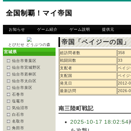
全国制覇！マイ帝国
お知らせ
ゲーム紹介
ゲーム説明
提供元
帝国「ベイジーの国」
とびだせ どうぶつの森
宮城県
総訪問者数
358
戦闘回数
33
仙台市青葉区
仙台市宮城野区
支配者
ベイジ
仙台市若林区
支配国
ベイジ
仙台市太白区
発見日
2012-0
仙台市泉区
最新訪問
2026-0
石巻市
塩竈市
南三陸町戦記
気仙沼市
白石市
2025-10-17 18:02:54
名取市
角田市
を攻撃!