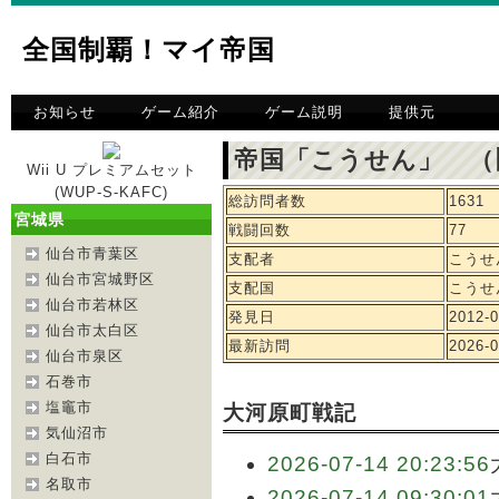
全国制覇！マイ帝国
お知らせ
ゲーム紹介
ゲーム説明
提供元
帝国「こうせん」 （
Wii U プレミアムセット
(WUP-S-KAFC)
総訪問者数
1631
宮城県
戦闘回数
77
仙台市青葉区
支配者
こうせ
仙台市宮城野区
支配国
こうせ
仙台市若林区
発見日
2012-0
仙台市太白区
最新訪問
2026-0
仙台市泉区
石巻市
塩竈市
大河原町戦記
気仙沼市
白石市
2026-07-14 20:23:56
名取市
2026-07-14 09:30:01