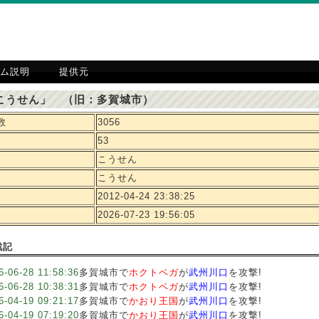
ム説明
提供元
こうせん」 （旧：多賀城市）
数
3056
53
こうせん
こうせん
2012-04-24 23:38:25
2026-07-23 19:56:05
戦記
6-06-28 11:58:36
多賀城市で
ホクトベガ
が
武州川口
を攻撃!
6-06-28 10:38:31
多賀城市で
ホクトベガ
が
武州川口
を攻撃!
6-04-19 09:21:17
多賀城市で
かおり王国
が
武州川口
を攻撃!
6-04-19 07:19:20
多賀城市で
かおり王国
が
武州川口
を攻撃!