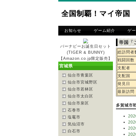
全国制覇！マイ帝国
お知らせ
ゲーム紹介
ゲー
帝国「
バーナビーお誕生日セット
総訪問者
(TIGER & BUNNY)
【Amazon.co.jp限定販売】
戦闘回数
宮城県
支配者
仙台市青葉区
支配国
仙台市宮城野区
発見日
仙台市若林区
最新訪問
仙台市太白区
仙台市泉区
多賀城市
石巻市
202
塩竈市
202
気仙沼市
202
白石市
202