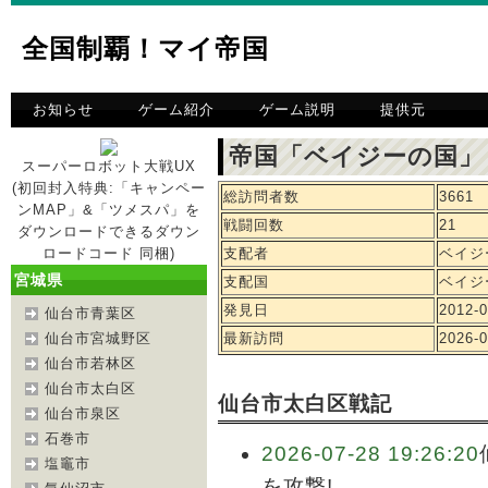
全国制覇！マイ帝国
お知らせ
ゲーム紹介
ゲーム説明
提供元
帝国「ベイジーの国」
スーパーロボット大戦UX
(初回封入特典:「キャンペー
総訪問者数
3661
ンMAP」&「ツメスパ」を
戦闘回数
21
ダウンロードできるダウン
ロードコード 同梱)
支配者
ベイジ
宮城県
支配国
ベイジ
発見日
2012-0
仙台市青葉区
仙台市宮城野区
最新訪問
2026-0
仙台市若林区
仙台市太白区
仙台市太白区戦記
仙台市泉区
石巻市
2026-07-28 19:26:20
塩竈市
を攻撃!