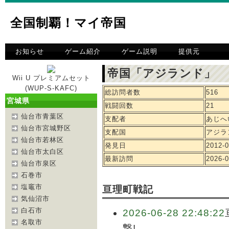
全国制覇！マイ帝国
お知らせ
ゲーム紹介
ゲーム説明
提供元
帝国「アジランド」 
Wii U プレミアムセット
(WUP-S-KAFC)
総訪問者数
516
宮城県
戦闘回数
21
仙台市青葉区
支配者
あじへ
仙台市宮城野区
支配国
アジラ
仙台市若林区
発見日
2012-0
仙台市太白区
最新訪問
2026-0
仙台市泉区
石巻市
塩竈市
亘理町戦記
気仙沼市
白石市
2026-06-28 22:48:22
名取市
撃!