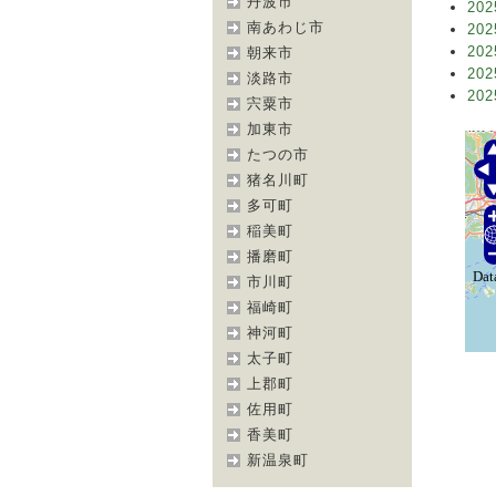
丹波市
202
南あわじ市
202
202
朝来市
202
淡路市
202
宍粟市
加東市
たつの市
猪名川町
多可町
稲美町
播磨町
市川町
福崎町
神河町
太子町
上郡町
佐用町
香美町
新温泉町