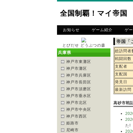
全国制覇！マイ帝国
お知らせ
ゲーム紹介
ゲー
帝国「
とびだせ どうぶつの森
総訪問者
兵庫県
戦闘回数
神戸市東灘区
支配者
神戸市灘区
支配国
神戸市兵庫区
発見日
神戸市長田区
神戸市須磨区
最新訪問
神戸市垂水区
神戸市北区
高砂市戦
神戸市中央区
202
神戸市西区
202
姫路市
た!
尼崎市
202