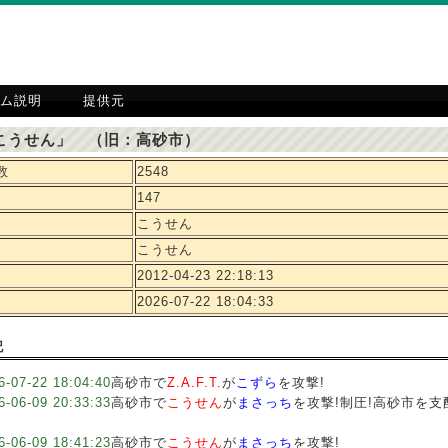
ム説明
提供元
こうせん」 （旧：高砂市）
数
2548
147
こうせん
こうせん
2012-04-23 22:18:13
2026-07-22 18:04:33
記
6-07-22 18:04:40
高砂市で
Z.A.F.T.
が
こずら
を攻撃!
6-06-09 20:33:33
高砂市で
こうせん
が
まさっち
を攻撃!制圧!高砂市を支
6-06-09 18:41:23
高砂市で
こうせん
が
まさっち
を攻撃!