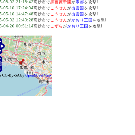
5-08-02 21:18:42
高砂市で
黒薔薇帝國
が
帝都
を攻撃!
5-05-10 17:24:04
高砂市で
こうせん
が
出雲国
を攻撃!
5-05-10 14:47:48
高砂市で
こうせん
が
出雲国
を攻撃!
5-05-02 12:40:28
高砂市で
こうせん
が
かおり王国
を攻撃!
5-04-26 00:51:14
高砂市で
こずら
が
かおり王国
を攻撃!