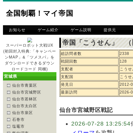
全国制覇！マイ帝国
お知らせ
ゲーム紹介
ゲーム説明
提供元
帝国「こうせん」 （
スーパーロボット大戦UX
(初回封入特典:「キャンペー
総訪問者数
2338
ンMAP」&「ツメスパ」を
戦闘回数
128
ダウンロードできるダウン
ロードコード 同梱)
支配者
こうせ
宮城県
支配国
こうせ
発見日
2012-0
仙台市青葉区
仙台市宮城野区
最新訪問
2026-0
仙台市若林区
仙台市太白区
仙台市宮城野区戦記
仙台市泉区
石巻市
2026-07-28 13:25:54
塩竈市
ィローマ
を攻撃!