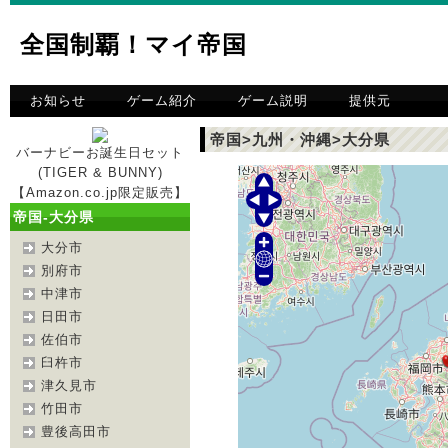
全国制覇！マイ帝国
お知らせ
ゲーム紹介
ゲーム説明
提供元
帝国>九州・沖縄>大分県
バーナビーお誕生日セット
(TIGER & BUNNY)
【Amazon.co.jp限定販売】
帝国-大分県
大分市
別府市
中津市
日田市
佐伯市
臼杵市
津久見市
竹田市
豊後高田市