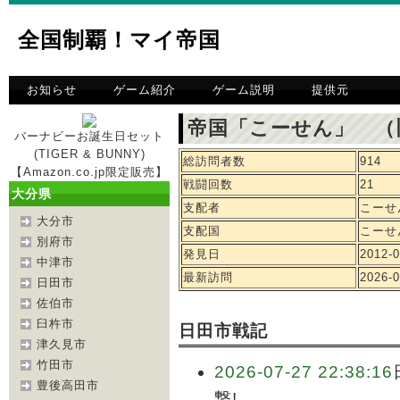
全国制覇！マイ帝国
お知らせ
ゲーム紹介
ゲーム説明
提供元
帝国「こーせん」 （
バーナビーお誕生日セット
(TIGER & BUNNY)
総訪問者数
914
【Amazon.co.jp限定販売】
戦闘回数
21
大分県
支配者
こーせ
大分市
支配国
こーせ
別府市
発見日
2012-0
中津市
最新訪問
2026-0
日田市
佐伯市
臼杵市
日田市戦記
津久見市
竹田市
2026-07-27 22:38:16
豊後高田市
撃!