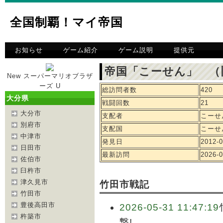
全国制覇！マイ帝国
お知らせ
ゲーム紹介
ゲーム説明
提供元
帝国「こーせん」 （
New スーパーマリオブラザ
ーズ U
総訪問者数
420
大分県
戦闘回数
21
大分市
支配者
こーせ
別府市
支配国
こーせ
中津市
発見日
2012-0
日田市
最新訪問
2026-0
佐伯市
臼杵市
津久見市
竹田市戦記
竹田市
豊後高田市
2026-05-31 11:47:19
杵築市
撃!