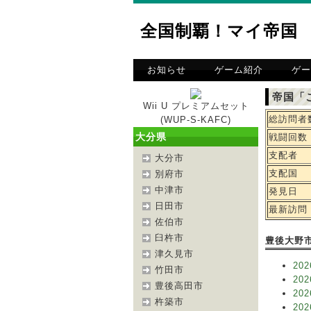
全国制覇！マイ帝国
お知らせ
ゲーム紹介
ゲー
帝国「
Wii U プレミアムセット
総訪問者
(WUP-S-KAFC)
大分県
戦闘回数
支配者
大分市
支配国
別府市
中津市
発見日
日田市
最新訪問
佐伯市
臼杵市
豊後大野
津久見市
202
竹田市
202
豊後高田市
202
杵築市
202