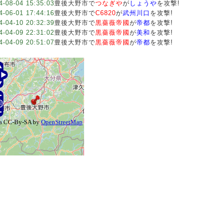
4-08-04 15:35:03
豊後大野市で
つなぎや
が
しょうや
を攻撃!
4-06-01 17:44:16
豊後大野市で
C6820
が
武州川口
を攻撃!
4-04-10 20:32:39
豊後大野市で
黒薔薇帝國
が
帝都
を攻撃!
4-04-09 22:31:02
豊後大野市で
黒薔薇帝國
が
美和
を攻撃!
4-04-09 20:51:07
豊後大野市で
黒薔薇帝國
が
帝都
を攻撃!