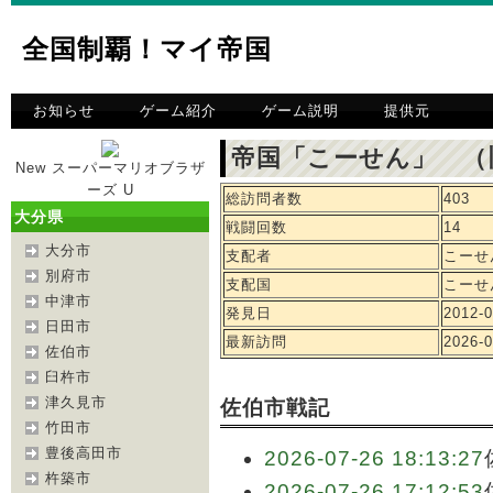
全国制覇！マイ帝国
お知らせ
ゲーム紹介
ゲーム説明
提供元
帝国「こーせん」 （
New スーパーマリオブラザ
ーズ U
総訪問者数
403
大分県
戦闘回数
14
大分市
支配者
こーせ
別府市
支配国
こーせ
中津市
発見日
2012-0
日田市
最新訪問
2026-0
佐伯市
臼杵市
津久見市
佐伯市戦記
竹田市
豊後高田市
2026-07-26 18:13:27
杵築市
2026-07-26 17:12:53