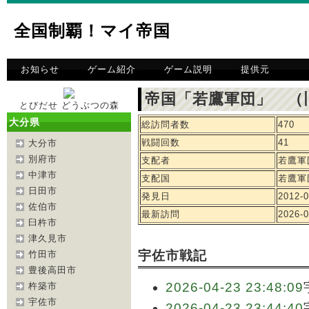
全国制覇！マイ帝国
お知らせ
ゲーム紹介
ゲーム説明
提供元
帝国「若鷹軍団」 （
とびだせ どうぶつの森
大分県
総訪問者数
470
戦闘回数
41
大分市
別府市
支配者
若鷹軍
中津市
支配国
若鷹軍
日田市
発見日
2012-0
佐伯市
最新訪問
2026-0
臼杵市
津久見市
宇佐市戦記
竹田市
豊後高田市
2026-04-23 23:48:09
杵築市
宇佐市
2026-04-23 23:44:40