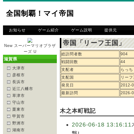
全国制覇！マイ帝国
お知らせ
ゲーム紹介
ゲーム説明
提供元
帝国「リーフ王国」 
New スーパーマリオブラザ
ーズ U
総訪問者数
904
滋賀県
戦闘回数
44
大津市
支配者
らっち
彦根市
支配国
リーフ
長浜市
発見日
2012-0
近江八幡市
最新訪問
2026-0
草津市
守山市
栗東市
木之本町戦記
甲賀市
野洲市
2026-06-18 13:16:11
湖南市
撃!