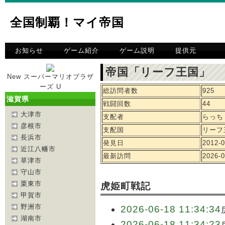
全国制覇！マイ帝国
お知らせ
ゲーム紹介
ゲーム説明
提供元
帝国「リーフ王国」 
New スーパーマリオブラザ
ーズ U
総訪問者数
925
滋賀県
戦闘回数
44
大津市
支配者
らっち
彦根市
支配国
リーフ
長浜市
発見日
2012-0
近江八幡市
最新訪問
2026-0
草津市
守山市
栗東市
虎姫町戦記
甲賀市
野洲市
2026-06-18 11:34:34
湖南市
2026-06-18 11:34:23