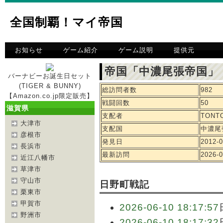
全国制覇！マイ帝国
お知らせ
ゲーム紹介
ゲーム説明
提供元
帝国「中濃尾張帝国」
バーナビーお誕生日セット
(TIGER & BUNNY)
総訪問者数
982
【Amazon.co.jp限定販売】
戦闘回数
50
滋賀県
支配者
TONT
大津市
支配国
中濃尾
彦根市
発見日
2012-0
長浜市
最新訪問
2026-0
近江八幡市
草津市
守山市
日野町戦記
栗東市
甲賀市
2026-06-10 18:17:57
野洲市
2026-06-10 18:17:32