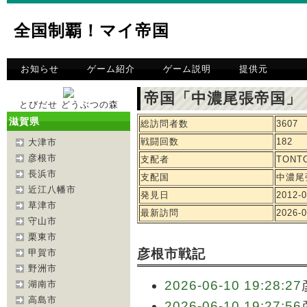
全国制覇！マイ帝国
お知らせ
ゲーム紹介
ゲーム説明
提供元
帝国「中濃尾張帝国」
とびだせ どうぶつの森
滋賀県
総訪問者数
3607
戦闘回数
182
大津市
彦根市
支配者
TONT
長浜市
支配国
中濃尾
近江八幡市
発見日
2012-0
草津市
最新訪問
2026-0
守山市
栗東市
彦根市戦記
甲賀市
野洲市
2026-06-10 19:28:27
湖南市
高島市
2026-06-10 19:27:56