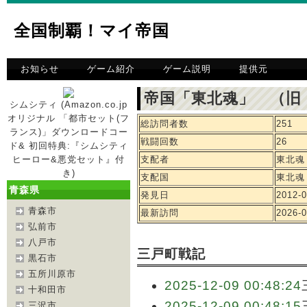
全国制覇！マイ帝国
お知らせ
ゲーム紹介
ゲーム説明
提供元
帝国「東北魂」 （旧
シムシティ (Amazon.co.jp
オリジナル 「都市セット(フ
総訪問者数
251
ランス)」ダウンロードコー
戦闘回数
26
ド& 初回特典:『シムシティ
ヒーロー&悪党セット』付
支配者
東北魂
き)
支配国
東北魂
青森県
発見日
2012-0
青森市
最新訪問
2026-0
弘前市
八戸市
三戸町戦記
黒石市
五所川原市
2025-12-09 00:48:24
十和田市
2025-12-09 00:48:15
三沢市