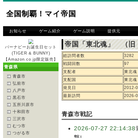
全国制覇！マイ帝国
お知らせ
ゲーム紹介
ゲーム説明
提供元
帝国「東北魂」 （旧
バーナビーお誕生日セット
(TIGER & BUNNY)
総訪問者数
3282
【Amazon.co.jp限定販売】
戦闘回数
97
青森県
支配者
東北魂
青森市
支配国
東北魂
弘前市
発見日
2012-0
八戸市
最新訪問
2026-0
黒石市
五所川原市
十和田市
青森市戦記
三沢市
むつ市
2026-07-27 22:14:38
つがる市
撃!