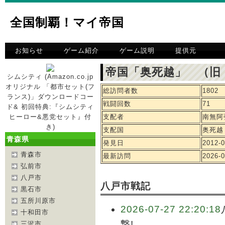
全国制覇！マイ帝国
お知らせ
ゲーム紹介
ゲーム説明
提供元
帝国「奥死越」 （旧
シムシティ (Amazon.co.jp
オリジナル 「都市セット(フ
総訪問者数
1802
ランス)」ダウンロードコー
戦闘回数
71
ド& 初回特典:『シムシティ
ヒーロー&悪党セット』付
支配者
南無阿
き)
支配国
奥死越
青森県
発見日
2012-0
青森市
最新訪問
2026-0
弘前市
八戸市
八戸市戦記
黒石市
五所川原市
2026-07-27 22:20:18
十和田市
撃!
三沢市