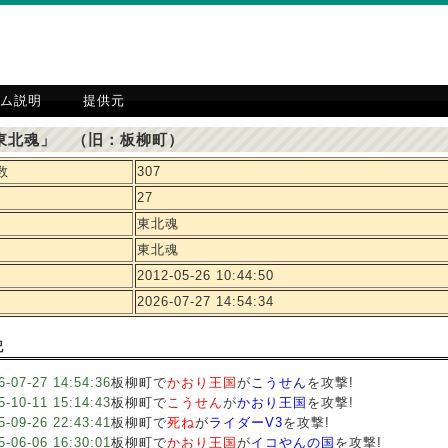
ム説明
提供元
東北魂」 （旧：板柳町）
数
307
27
東北魂
東北魂
2012-05-26 10:44:50
2026-07-27 14:54:34
記
6-07-27 14:54:36
板柳町で
かおり王国
が
こうせん
を攻撃!
5-10-11 15:14:43
板柳町で
こうせん
が
かおり王国
を攻撃!
5-09-26 22:43:41
板柳町で
死ね
が
ライダーV3
を攻撃!
5-06-06 16:30:01
板柳町で
かおり王国
が
イコやんの国
を攻撃!