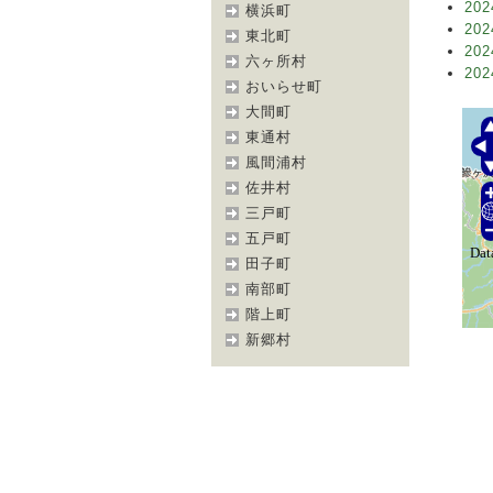
202
横浜町
202
東北町
202
六ヶ所村
202
おいらせ町
大間町
東通村
風間浦村
佐井村
三戸町
五戸町
田子町
南部町
階上町
新郷村