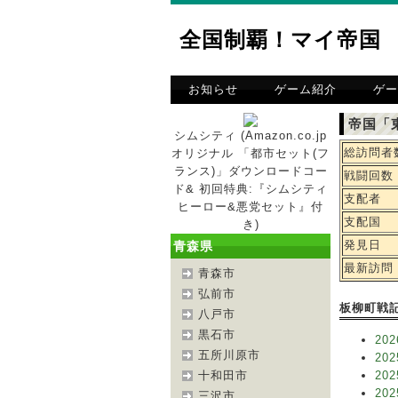
全国制覇！マイ帝国
お知らせ
ゲーム紹介
ゲー
帝国「
シムシティ (Amazon.co.jp
総訪問者
オリジナル 「都市セット(フ
ランス)」ダウンロードコー
戦闘回数
ド& 初回特典:『シムシティ
支配者
ヒーロー&悪党セット』付
支配国
き)
発見日
青森県
最新訪問
青森市
弘前市
板柳町戦
八戸市
黒石市
202
五所川原市
202
十和田市
202
202
三沢市