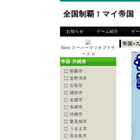
全国制覇！マイ帝国
お知らせ
ゲーム紹介
ゲー
帝国>
New スーパーマリオブラザ
ーズ U
帝国-沖縄県
那覇市
宜野湾市
石垣市
浦添市
名護市
糸満市
沖縄市
豊見城市
うるま市
宮古島市