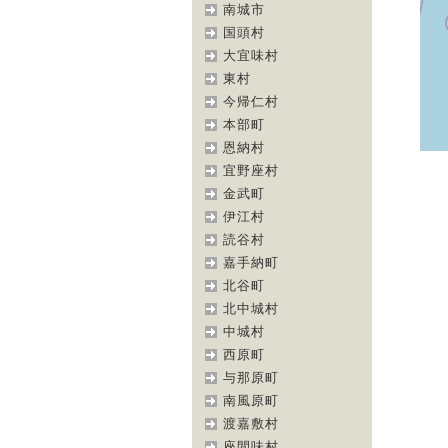
南城市
国頭村
大宜味村
東村
今帰仁村
本部町
恩納村
宜野座村
金武町
伊江村
読谷村
嘉手納町
北谷町
北中城村
中城村
西原町
与那原町
南風原町
渡嘉敷村
座間味村