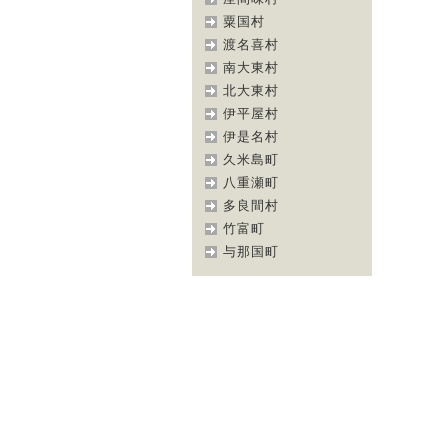
粟国村
渡名喜村
南大東村
北大東村
伊平屋村
伊是名村
久米島町
八重瀬町
多良間村
竹富町
与那国町