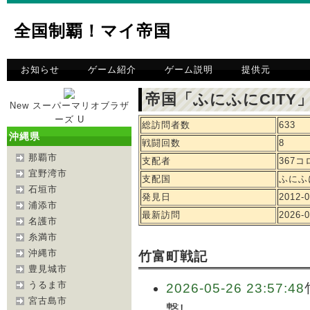
全国制覇！マイ帝国
お知らせ
ゲーム紹介
ゲーム説明
提供元
帝国「ふにふにCITY
New スーパーマリオブラザ
ーズ U
総訪問者数
633
沖縄県
戦闘回数
8
那覇市
支配者
367
宜野湾市
支配国
ふにふに
石垣市
発見日
2012-0
浦添市
最新訪問
2026-0
名護市
糸満市
沖縄市
竹富町戦記
豊見城市
うるま市
2026-05-26 23:57:48
宮古島市
撃!