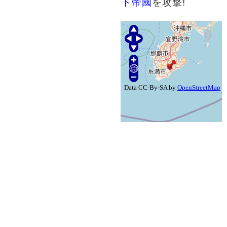
ト帝國
を攻撃!