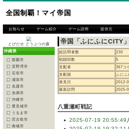
全国制覇！マイ帝国
お知らせ
ゲーム紹介
ゲーム説明
提供元
帝国「ふにふにCITY
とびだせ どうぶつの森
沖縄県
総訪問者数
230
戦闘回数
5
那覇市
宜野湾市
支配者
367
石垣市
支配国
ふにふに
浦添市
発見日
2012-0
名護市
最新訪問
2025-0
糸満市
沖縄市
八重瀬町戦記
豊見城市
うるま市
2025-07-19 20:55:49
宮古島市
南城市
2025-07-19 19:32:11