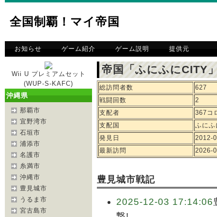
全国制覇！マイ帝国
お知らせ
ゲーム紹介
ゲーム説明
提供元
帝国「ふにふにCITY
Wii U プレミアムセット
(WUP-S-KAFC)
総訪問者数
627
沖縄県
戦闘回数
2
那覇市
支配者
367
宜野湾市
支配国
ふにふに
石垣市
発見日
2012-0
浦添市
最新訪問
2026-0
名護市
糸満市
沖縄市
豊見城市戦記
豊見城市
うるま市
2025-12-03 17:14:06
宮古島市
撃!