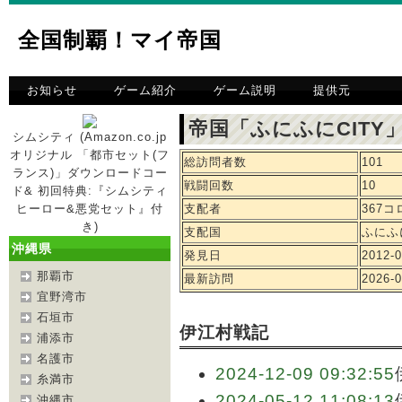
全国制覇！マイ帝国
お知らせ
ゲーム紹介
ゲーム説明
提供元
帝国「ふにふにCITY
シムシティ (Amazon.co.jp
オリジナル 「都市セット(フ
総訪問者数
101
ランス)」ダウンロードコー
戦闘回数
10
ド& 初回特典:『シムシティ
ヒーロー&悪党セット』付
支配者
367
き)
支配国
ふにふに
沖縄県
発見日
2012-0
那覇市
最新訪問
2026-0
宜野湾市
石垣市
伊江村戦記
浦添市
名護市
2024-12-09 09:32:55
糸満市
2024-05-12 11:08:13
沖縄市