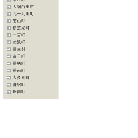
大網白里市
九十九里町
芝山町
横芝光町
一宮町
睦沢町
長生村
白子町
長柄町
長南町
大多喜町
御宿町
鋸南町