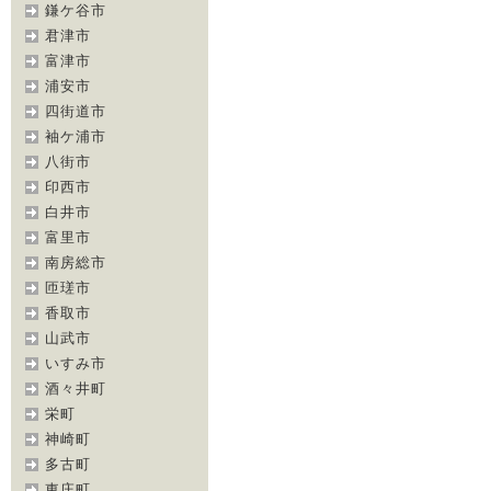
鎌ケ谷市
君津市
富津市
浦安市
四街道市
袖ケ浦市
八街市
印西市
白井市
富里市
南房総市
匝瑳市
香取市
山武市
いすみ市
酒々井町
栄町
神崎町
多古町
東庄町