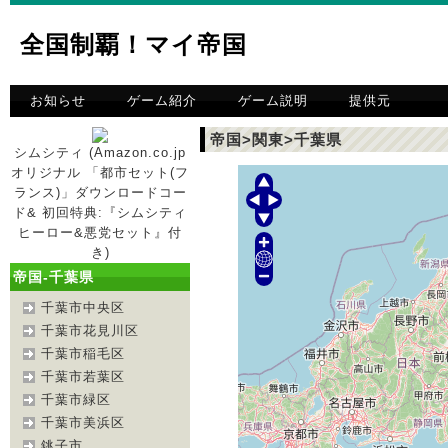
全国制覇！マイ帝国
お知らせ
ゲーム紹介
ゲーム説明
提供元
帝国>関東>千葉県
シムシティ (Amazon.co.jp
オリジナル 「都市セット(フ
ランス)」ダウンロードコー
ド& 初回特典:『シムシティ
ヒーロー&悪党セット』付
き)
帝国-千葉県
千葉市中央区
千葉市花見川区
千葉市稲毛区
千葉市若葉区
千葉市緑区
千葉市美浜区
銚子市