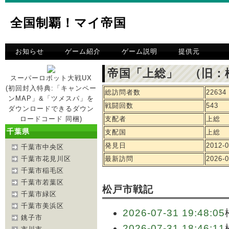
全国制覇！マイ帝国
お知らせ
ゲーム紹介
ゲーム説明
提供元
帝国「上総」 （旧：
スーパーロボット大戦UX
(初回封入特典:「キャンペー
総訪問者数
22634
ンMAP」&「ツメスパ」を
戦闘回数
543
ダウンロードできるダウン
ロードコード 同梱)
支配者
上総
千葉県
支配国
上総
発見日
2012-0
千葉市中央区
千葉市花見川区
最新訪問
2026-0
千葉市稲毛区
千葉市若葉区
松戸市戦記
千葉市緑区
千葉市美浜区
2026-07-31 19:48:05
銚子市
2026-07-31 18:46:11