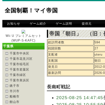
全国制覇！マイ帝国
お知らせ
ゲーム紹介
ゲーム説明
提供元
帝国「朝日」 （旧：
Wii U プレミアムセット
(WUP-S-KAFC)
総訪問者数
594
千葉県
戦闘回数
27
千葉市中央区
支配者
uteru
千葉市花見川区
支配国
朝日
千葉市稲毛区
発見日
2012-0
千葉市若葉区
最新訪問
2026-0
千葉市緑区
千葉市美浜区
銚子市
長南町戦記
市川市
船橋市
2025-08-25 14:47:45
館山市
2025-08-25 10:55:59