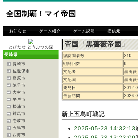
全国制覇！マイ帝国
お知らせ
ゲーム紹介
ゲーム説明
提供元
帝国「黒薔薇帝國」 
とびだせ どうぶつの森
長崎県
総訪問者数
210
戦闘回数
9
長崎市
佐世保市
支配者
黒薔薇
島原市
支配国
黒薔薇
諫早市
発見日
2012-0
大村市
最新訪問
2026-0
平戸市
松浦市
新上五島町戦記
対馬市
壱岐市
2025-05-23 14:32:13
五島市
西海市
2025-05-23 13:23:09