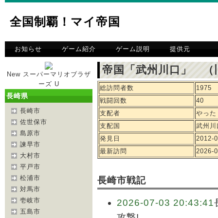
全国制覇！マイ帝国
お知らせ
ゲーム紹介
ゲーム説明
提供元
帝国「武州川口」 （
New スーパーマリオブラザ
ーズ U
総訪問者数
1975
長崎県
戦闘回数
40
長崎市
支配者
やった
佐世保市
支配国
武州川
島原市
発見日
2012-0
諫早市
最新訪問
2026-0
大村市
平戸市
松浦市
長崎市戦記
対馬市
壱岐市
2026-07-03 20:43:41
五島市
攻撃!